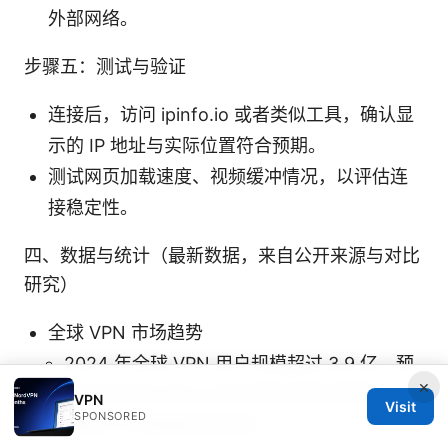
外部网络。
步骤五：测试与验证
连接后，访问 ipinfo.io 或者类似工具，确认显
示的 IP 地址与实际位置符合预期。
测试网页加载速度、视频缓冲情况，以评估连
接稳定性。
四、数据与统计（最新数据，来自公开来源与对比
研究）
全球 VPN 市场趋势
2024 年全球 VPN 用户规模超过 3.9 亿，预
×
计未来五年以约12%的年复合增长率增长。
VPN
Visit
SPONSORED
免费版 vs 付费版的转化率