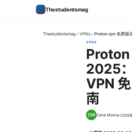
Thestudentsmag
Thestudentsmag
›
VPNs
›
Proton vpn 
VPNS
Proto
2025
VPN
南
Carla Molina
·
2026