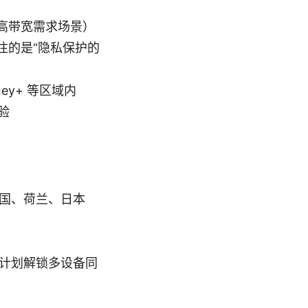
高带宽需求场景）
注的是“隐私保护的
ey+ 等区域内
验
国、荷兰、日本
计划解锁多设备同