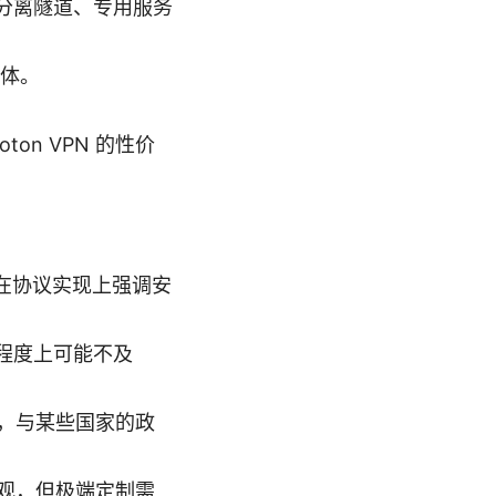
分离隧道、专用服务
群体。
n VPN 的性价
PN 在协议实现上强调安
程度上可能不及
障，与某些国家的政
直观，但极端定制需