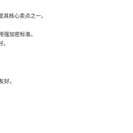
是其核心卖点之一。
认采用强加密标准。
好。
。
算友好。