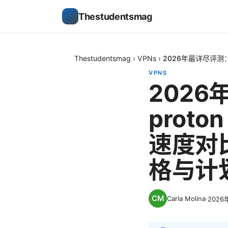
Thestudentsmag
Thestudentsmag
›
VPNs
›
2026年最详尽评测
VPNS
2026
prot
速度对
格与计
Carla Molina
·
2026